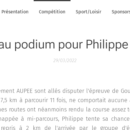
Présentation
Compétition
Sport/Loisir
Sponsor
u podium pour Philipp
29/03/2022
ément AUPEE sont allés disputer l'épreuve de Go
e 7,5 km à parcourir 11 fois, ne comportait aucune
aines routes ont néanmoins rendu la course assez t
happée à mi-parcours, Philippe tente sa chance 
t repris à 2 km de l'arrivée par le groupe d