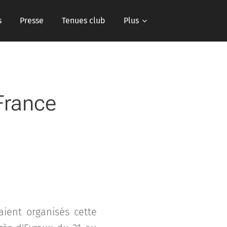
s
Presse
Tenues club
Plus
France
ient organisés cette