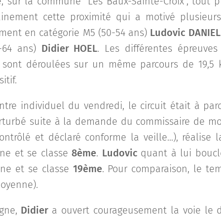
sur la commune "Les Baux-Sainte-Croix", tout p
rtainement cette proximité qui a motivé plusieu
mment en catégorie M5 (50-54 ans)
Ludovic DANIEL
0-64 ans)
Didier HOEL
. Les différentes épreuves
e sont déroulées sur un même parcours de 19,5
tif.
tre individuel du vendredi, le circuit était à parc
turbé suite à la demande du commissaire de mod
ontrôlé et déclaré conforme la veille...), réalise
e et se classe
8ème
.
Ludovic
quant à lui bouc
e et se classe
19ème
. Pour comparaison, le te
moyenne).
gne,
Didier
a ouvert courageusement la voie le