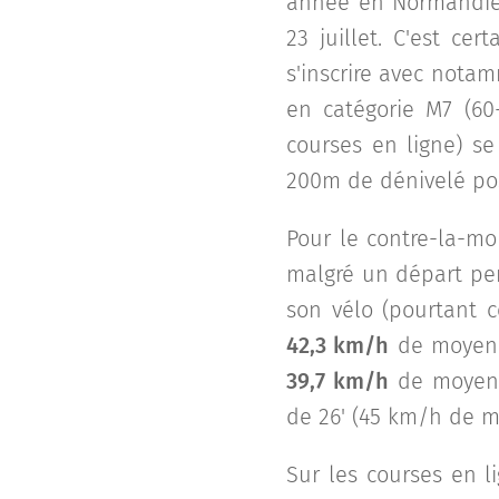
année en Normandie, 
23 juillet. C'est ce
s'inscrire avec nota
en
catégorie M7 (6
courses en ligne) s
200m de dénivelé posi
Pour le contre-la-mon
malgré un départ per
son vélo (pourtant c
42,3 km/h
de moyenn
39,7 km/h
de moyenn
de 26' (45 km/h de 
Sur les courses en li