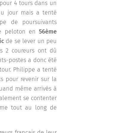
 pour 4 tours dans un
du jour mais a tenté
upe de poursuivants
 le peloton en
56ème
ic
de se lever un peu
os 2 coureurs ont dû
ants-postes a donc été
our. Philippe a tenté
s pour revenir sur la
 quand même arrivés à
inalement se contenter
thme tout au long de
eurs français de leur