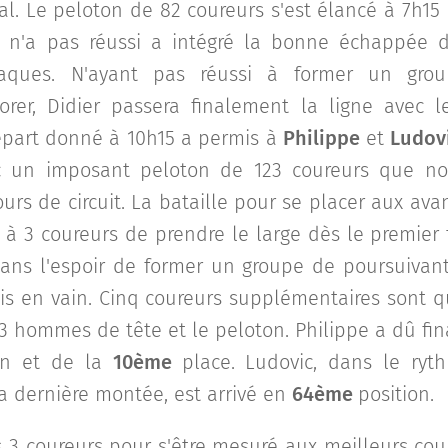
al. Le peloton de 82 coureurs s'est élancé à 7h15
r n'a pas réussi a intégré la bonne échappée 
ttaques. N'ayant pas réussi à former un gro
orer, Didier passera finalement la ligne avec
départ donné à 10h15 a permis à
Philippe
et
Ludov
ec un imposant peloton de 123 coureurs que n
urs de circuit. La bataille pour se placer aux av
 à 3 coureurs de prendre le large dès le premier t
ans l'espoir de former un groupe de poursuivant
is en vain. Cinq coureurs supplémentaires sont
s 3 hommes de tête et le peloton. Philippe a dû f
on et de la
10ème
place. Ludovic, dans le ry
la dernière montée, est arrivé en
64ème
position.
 3 coureurs pour s'être mesuré aux meilleurs cour