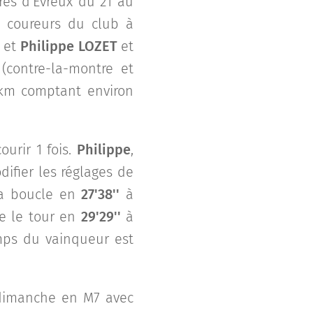
rès d'Evreux du 21 au
rs coureurs du club à
et
Philippe LOZET
et
 (contre-la-montre et
 km comptant environ
ourir 1 fois.
Philippe
,
ifier les réglages de
 la boucle en
27'38''
à
le le tour en
29'29''
à
mps du vainqueur est
 dimanche en M7 avec